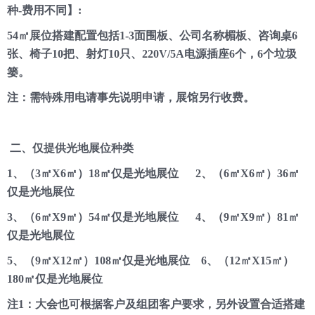
种-费用不同】:
联
系
54㎡展位搭建配置包括1-3面围板、公司名称楣板、咨询桌6
我
张、椅子10把、射灯10只、220V/5A电源插座6个，6个垃圾
们
篓。
注：需特殊用电请事先说明申请，展馆另行收费。
二、仅提供光地展位种类
1、（3㎡X6㎡）18㎡仅是光地展位 2、（6㎡X6㎡）36㎡
仅是光地展位
3、（6㎡X9㎡）54㎡仅是光地展位 4、（9㎡X9㎡）81㎡
仅是光地展位
5、（9㎡X12㎡）108㎡仅是光地展位 6、（12㎡X15㎡）
180㎡仅是光地展位
注1：大会也可根据客户及组团客户要求，另外设置合适搭建