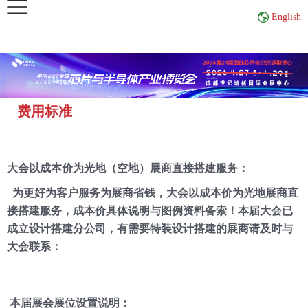
×
English
首
页
费用标准
关
于
展
大会以成本价为光地（空地）展商直接搭建服务：
会
为更好为客户服务为展商省钱，大会以成本价为光地展商直
接搭建服务，成本价具体说明与图例资料备索！本届大会已
展
成立设计搭建分公司，有需要特装设计搭建的展商请及时与
商
大会联系：
中
心
观
本届展会展位设置说明：