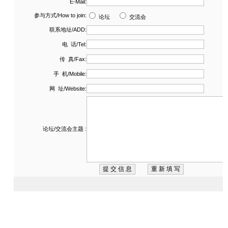
众
专
区
大
会
论
坛
市
场
媒
体
推
荐
客
户