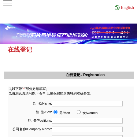
×
English
首
页
在线登记
关
于
展
会
展
商
中
心
观