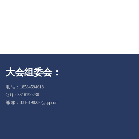
大会组委会：
电 话：18584594618
Q Q：3316190230
邮 箱：3316190230@qq.com